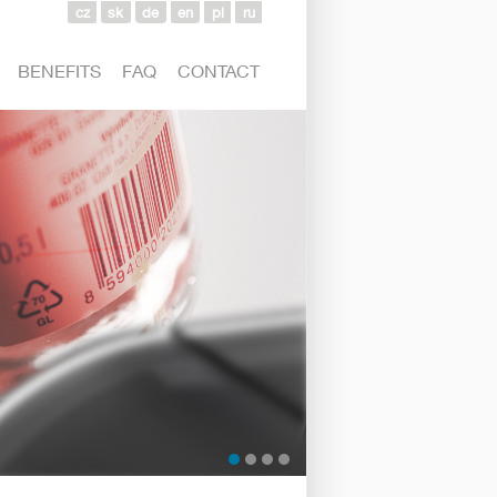
cz
sk
de
en
pl
ru
BENEFITS
FAQ
CONTACT