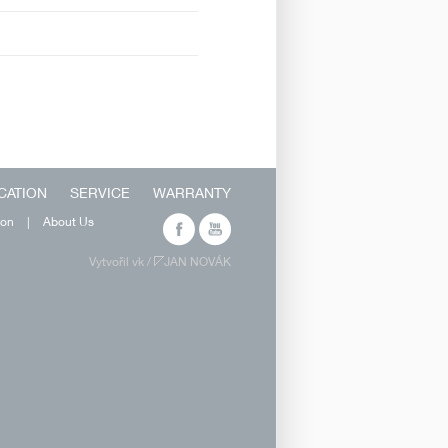
CATION
SERVICE
WARRANTY
ion
|
About Us
Vytvořil vk /
JAN NOVÁK