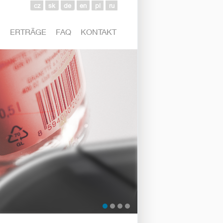
cz
sk
de
en
pl
ru
N
ERTRÄGE
FAQ
KONTAKT