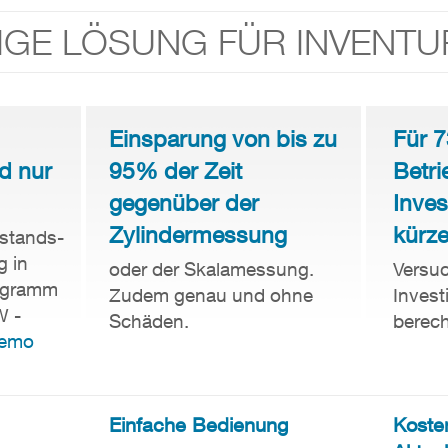
TIGE LÖSUNG FÜR INVENTU
Einsparung von bis zu
Für 
d nur
95% der Zeit
Betri
gegenüber der
Inves
Zylindermessung
kürze
estands-
g in
oder der Skalamessung.
Versuc
ogramm
Zudem genau und ohne
Invest
W -
Schäden.
berec
Demo
Einfache Bedienung
Koste