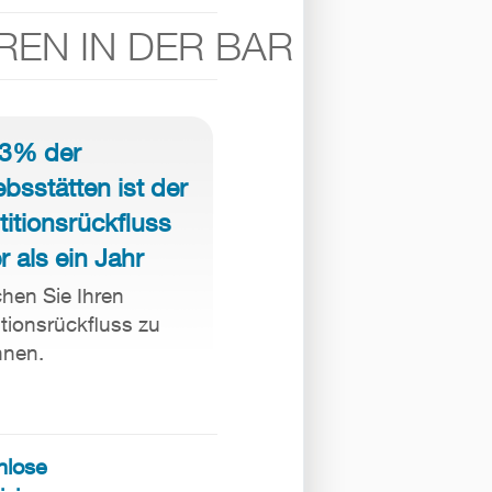
REN IN DER BAR
73% der
ebsstätten ist der
titionsrückfluss
r als ein Jahr
hen Sie Ihren
itionsrückfluss zu
hnen.
nlose